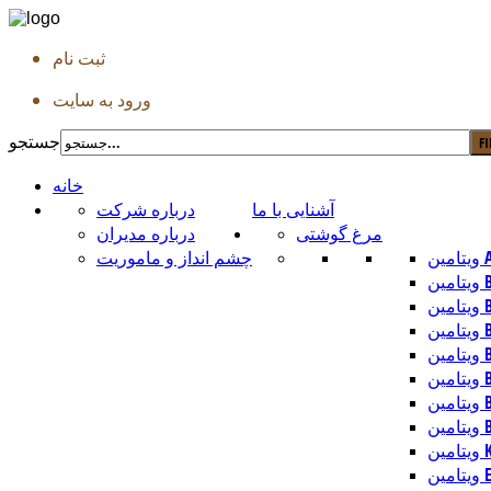
ثبت نام
ورود به سایت
جستجو
خانه
آشنایی با ما
درباره شرکت
مرغ گوشتی
درباره مدیران
امین A
چشم انداز و ماموریت
ین B1
ین B2
ین B3
ین B5
ین B6
ین B9
 B12
تامین K
یتامین E