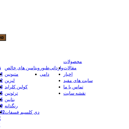
محصولات
مقالات
وارداتی
طیور
ویتامین های خالص
ویت
اخبار
دامی
متیونین
ویتام
سایت های مفید
لیزین
ویتام
تماس با ما
کولین کلراید
ویتام
نقشه سایت
ترئونین
ویتام
بتایین
ویتام
رنگدانه
ویتام
دی کلسیم فسفات
ویتامین
وی
و