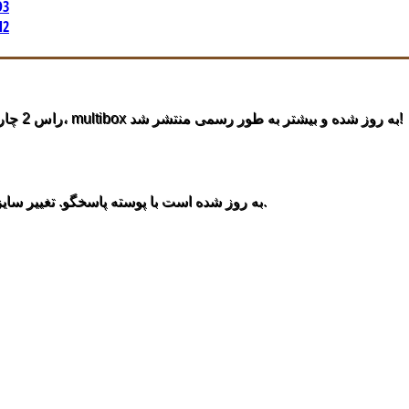
ویتام
ویتام
راس 2 چارچوب شده با بسیاری از ویژگی های جدید از جمله فشرده سازی فایل، multibox به روز شده و بیشتر به طور رسمی منتشر شد!
تصویر و محتوا ماژول محبوب ما fader به روز شده است با پوسته پاسخگو. تغییر سایز صفحه نمایش به کار می کند.