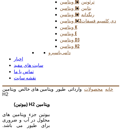
ترئونین
ویتامین B5
بتایین
ویتامین B6
رنگدانه
ویتامین B9
دی کلسیم فسفات
ویتامین B12
ویتامین K
ویتامین E
ویتامین D3
ویتامین H2
دامی
باسپرو
اخبار
سایت های مفید
تماس با ما
نقشه سایت
خانه
محصولات
وارداتی
طیور
ویتامین های خالص
ویتامین
H2
ویتامین
H2
(بیوتین)
بیوتین جزء ویتامین های
محلول در آب و ضروری
برای طیور می باشد.