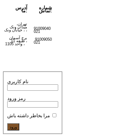
شماره
آدرس
تماس:
ما:
تهران،
میدان ونک
91009040
ونک ،
،
خیابان
021
برج آسمان
91009050
،
طبقه 11
021
واحد 1105
،
نام کاربری
رمز ورود
مرا بخاطر داشته باش