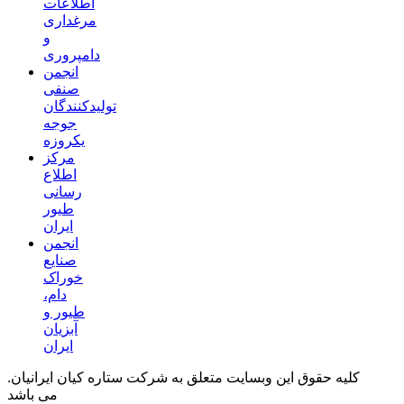
اطلاعات
مرغداری
و
دامپروری
انجمن
صنفی
تولیدکنندگان
جوجه
یکروزه
مرکز
اطلاع
رسانی
طیور
ایران
انجمن
صنایع
خوراک
دام،
طیور و
آبزیان
ایران
.کلیه حقوق این وبسایت متعلق به شرکت ستاره کیان ایرانیان
می باشد