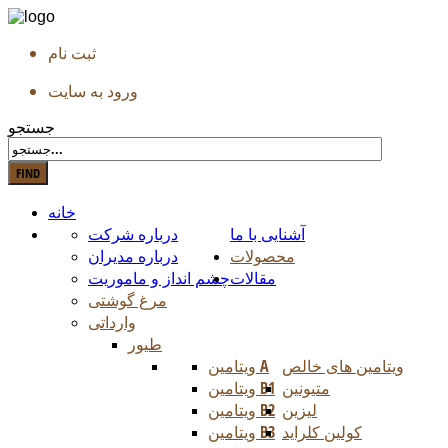
ثبت نام
ورود به سایت
جستجو
خانه
آشنایی با ما
درباره شرکت
محصولات
درباره مدیران
مقالات
چشم انداز و ماموریت
مرغ گوشتی
وارداتی
طیور
ویتامین های خالص
ویتامین A
متیونین
ویتامین B1
لیزین
ویتامین B2
کولین کلراید
ویتامین B3