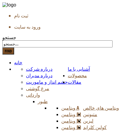
ثبت نام
ورود به سایت
جستجو
خانه
آشنایی با ما
درباره شرکت
محصولات
درباره مدیران
مقالات
چشم انداز و ماموریت
مرغ گوشتی
وارداتی
طیور
ویتامین های خالص
ویتامین A
متیونین
ویتامین B1
لیزین
ویتامین B2
کولین کلراید
ویتامین B3