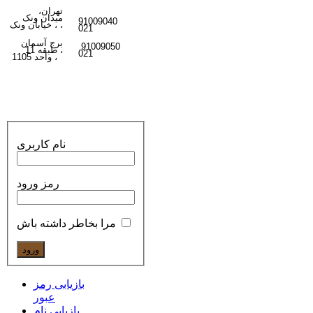
تهران،
میدان ونک
91009040
ونک ،
،
خیابان
021
برج آسمان
91009050
،
طبقه 11
021
واحد 1105
،
نام کاربری
رمز ورود
مرا بخاطر داشته باش
بازیابی رمز
عبور
بازیابی نام