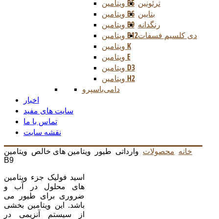
ترئونین
ویتامین B5
بتایین
ویتامین B6
رنگدانه
ویتامین B9
دی کلسیم فسفات
ویتامین B12
ویتامین K
ویتامین E
ویتامین D3
ویتامین H2
دامی
باسپرو
اخبار
سایت های مفید
تماس با ما
نقشه سایت
خانه
محصولات
وارداتی
طیور
ویتامین های خالص
ویتامین
B9
اسید فولیک جزء ویتامین
های محلول در آب و
ضروری برای طیور می
باشد. این ویتامین بخشی
از سیستم آنزیمی در