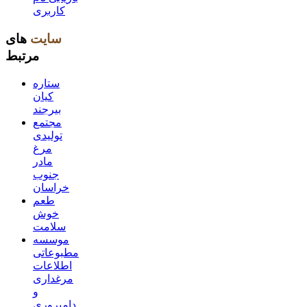
کاربری
سایت
های
مرتبط
ستاره
کیان
بیرجند
مجتمع
تولیدی
مرغ
مادر
جنوب
خراسان
طعم
خوش
سلامت
موسسه
مطبوعاتی
اطلاعات
مرغداری
و
دامپروری