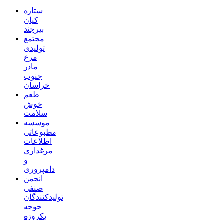
ستاره
کیان
بیرجند
مجتمع
تولیدی
مرغ
مادر
جنوب
خراسان
طعم
خوش
سلامت
موسسه
مطبوعاتی
اطلاعات
مرغداری
و
دامپروری
انجمن
صنفی
تولیدکنندگان
جوجه
یکروزه