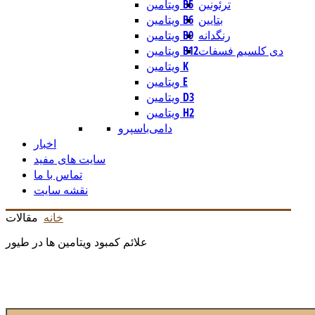
ترئونین
ویتامین B5
بتایین
ویتامین B6
رنگدانه
ویتامین B9
دی کلسیم فسفات
ویتامین B12
ویتامین K
ویتامین E
ویتامین D3
ویتامین H2
دامی
باسپرو
اخبار
سایت های مفید
تماس با ما
نقشه سایت
خانه
مقالات
علائم کمبود ویتامین ها در طیور