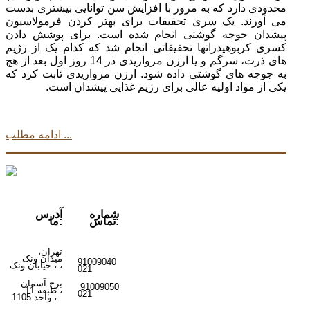
محدودی دارد که به مرور با افزایش سن توانایی بیشتری بدست
می آورند. یک سری تحقیقات برای بهتر کردن فرمولاسیون
پیشدان جوجه گوشتی انجام شده است. برای پوشش دادن
کسری کربوهیدراتها تحقیقاتی انجام شد که کدام یک از رژیم
های ذرت، سرگم و یا ارزن مرواریدی در 14 روز اول بعد از هچ
به جوجه های گوشتی داده شود. ارزن مرواریدی ثابت کرد که
یکی از مواد اولیه عالی برای رژیم غذایی پیشدان است.
ادامه مطلب ...
شماره
آدرس
تماس:
ما:
تهران،
میدان ونک
91009040
ونک ،
،
خیابان
021
برج آسمان
91009050
،
طبقه 11
021
واحد 1105
،