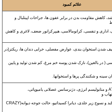
علائم کمبود
، کاهش مقاومت بدن در برابر عفون ها، جراحات اپیتلبال و
ط
، اداری و تنفسی، کرانومالاسی، هیپرکرانور ضعف، لاغری و کاهش
یف شدن استخوان بندی، عوارض مفصلی، خرابی دندان ها، ریکتز(در
سی ( در بالغین)، نازک شدن پوسه خم مرغ، کم شدن تولید و پایین
 سینه و شکنندگی پرها و استخوانها.
اختلال در سنتز ATP و متابولیسم انرژی، دژنرسانس عضلانی یامیوپاتی،
تهاب و
خونریزی در قلب،کبد و نسوج زیر جلدی، دیانرا کسیداتیو، حالت جوجه دیوانه(CRAZY