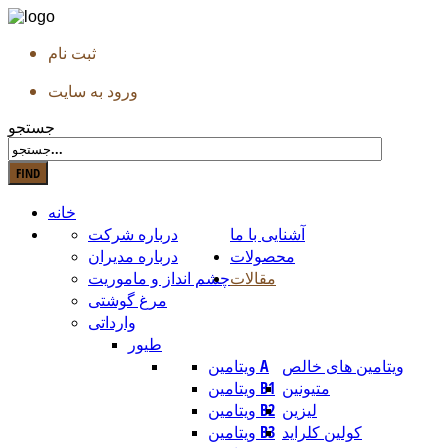
ثبت نام
ورود به سایت
جستجو
خانه
آشنایی با ما
درباره شرکت
محصولات
درباره مدیران
مقالات
چشم انداز و ماموریت
مرغ گوشتی
وارداتی
طیور
ویتامین های خالص
ویتامین A
متیونین
ویتامین B1
لیزین
ویتامین B2
کولین کلراید
ویتامین B3