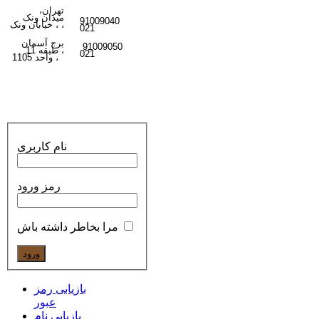
تهران،
میدان ونک
91009040
ونک ،
،
خیابان
021
برج آسمان
91009050
،
طبقه 11
021
واحد 1105
،
نام کاربری
رمز ورود
مرا بخاطر داشته باش
بازیابی رمز
عبور
بازیابی نام