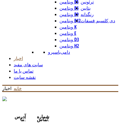
ترئونین
ویتامین B5
بتایین
ویتامین B6
رنگدانه
ویتامین B9
دی کلسیم فسفات
ویتامین B12
ویتامین K
ویتامین E
ویتامین D3
ویتامین H2
دامی
باسپرو
اخبار
سایت های مفید
تماس با ما
نقشه سایت
خانه
اخبار
شماره
آدرس
تماس:
ما: