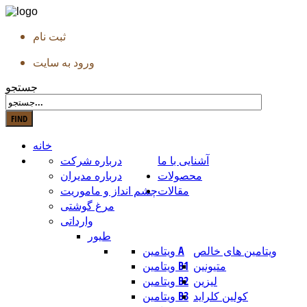
ثبت نام
ورود به سایت
جستجو
خانه
آشنایی با ما
درباره شرکت
محصولات
درباره مدیران
مقالات
چشم انداز و ماموریت
مرغ گوشتی
وارداتی
طیور
ویتامین های خالص
ویتامین A
متیونین
ویتامین B1
لیزین
ویتامین B2
کولین کلراید
ویتامین B3