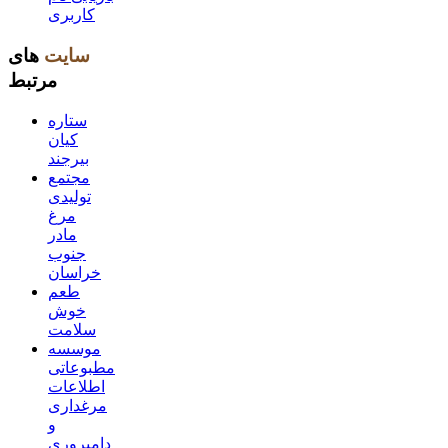
کاربری
سایت
های
مرتبط
ستاره
کیان
بیرجند
مجتمع
تولیدی
مرغ
مادر
جنوب
خراسان
طعم
خوش
سلامت
موسسه
مطبوعاتی
اطلاعات
مرغداری
و
دامپروری