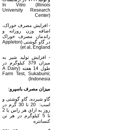
In Vitro (Illinois
University Research
Center)
- افزايش مصرف خوراک،
اضافه وزن روزانه و
راندمان مصرف خوراک
در گاو گوشتی (Appleton
et al, England)
- افزايش توليد شير به
ميزان 379 کيلوگرم در
طول 14 هفته (A Dairy
Farm Test, Sukabumi;
Indonesia)
ميزان مصرف باسپرو:
گاو شيرده، گاو گوشتی و
اسب: 20 تا 30 گرم در
روز به ازاي هر راس يا 2
تا 5 کيلوگرم در هر تن
کنسانتره