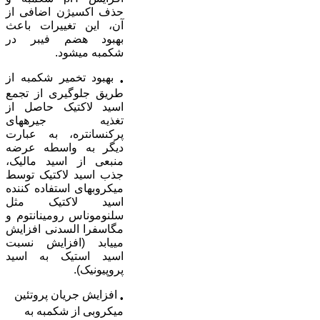
حذف اکسيژن اضافی از
آن، اين تغييرات باعث
بهبود هضم فيبر در
شکمبه می­شود.
بهبود تخمير شکمبه از
•
طريق جلوگيری از تجمع
اسيد لاکتيک حاصل از
تغذيه جيره­های
پرکنسانتره، به عبارت
ديگر به واسطه عرضه
منبعی از اسيد ماليک،
جذب اسيد لاکتيک توسط
ميکروب­های استفاده کننده
اسيد لاکتيک مثل
سلنوموناس رومينانتوم و
مگاسفرا السدنی افزايش
می­يابد (افزايش نسبت
اسيد استيک به اسيد
پروپيونيک).
افزايش جريان پروتئين
•
ميکروبی از شکمبه به