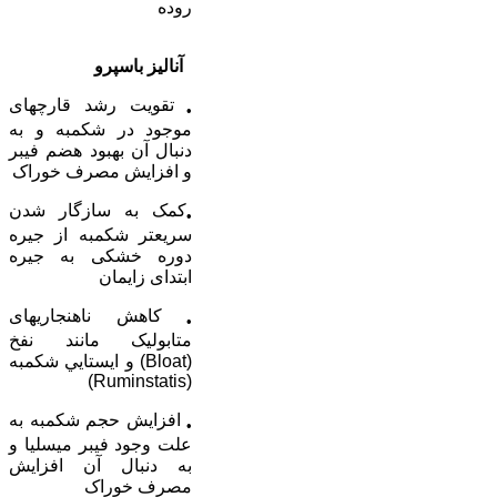
روده
آناليز باسپرو
تقويت رشد قارچ­های
•
موجود در شکمبه و به
دنبال آن بهبود هضم فيبر
و افزايش مصرف خوراک
کمک به سازگار شدن
•
سريع­تر شکمبه از جيره
دوره خشکی به جيره
ابتدای زايمان
کاهش ناهنجاری­های
•
متابوليک مانند نفخ
(Bloat) و ايستايي شکمبه
(Ruminstatis)
افزايش حجم شکمبه به
•
علت وجود فيبر ميسليا و
به دنبال آن افزايش
مصرف خوراک