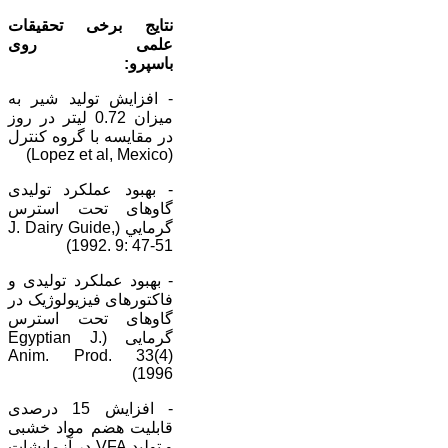
نتايج برخی تحقيقات
علمی روی
باسپ
- افزايش توليد شير به
ميزان 0.72 ليتر در روز
در مقايسه با گروه کنترل
(Lopez et al, Mexico)
- بهبود عملکرد توليدی
گاوهای تحت استرس
گرمايي (J. Dairy Guide,
1992. 9: 47-51)
- بهبود عملکرد توليدی و
فاکتورهای فيزيولوژيک در
گاوهای تحت استرس
گرمايی (Egyptian J.
Anim. Prod. 33(4)
1996)
- افزايش 15 درصدی
قابليت هضم مواد خشبی
و توليد VFA در آزمايشات