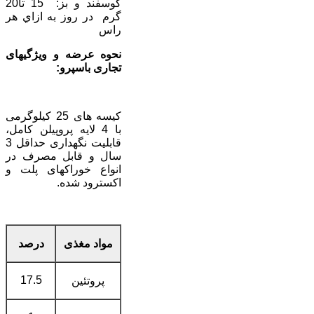
گوسفند و بز: 15 تا20
گرم در روز به ازاي هر
راس
نحوه عرضه و ويژ­گي­های
تجاری باسپرو:
کيسه­ های 25 کيلوگرمی
با 4 لايه پروپيلن کامل،
قابليت نگهداری حداقل 3
سال و قابل مصرف در
انواع خوراک­های پلت و
اکسترود شده.
مواد مغذی
درصد
17.5
پروتئين