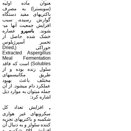
عنوان ماده اوليه
(سوبسترا) به مصرف
باکتری­های مفيد دستگاه
گوارش رسيده، سبب
افزايش جمعيت آن­ها می­
شوند.
باسپرو
عصاره
خشک شده حاصل از
تخمير آسپرژيلوس
خوراکی (Dried,
Extracted Aspergillus
Meal Fermentation
Solubles) است که فاقد
سلول زنده بوده و از
طريق مکانيسم­های
مختلف باعث بهبود
عملکرد دام می­شود. از آن
جمله می­توان به موارد ذيل
اشاره کرد:
افزايش تعداد کل
•
ميکروب­های غير هوازی
شکمبه و باکتری­های تجزيه
کننده سلولز و به دنبال آن
افزايش pH شکمبه و