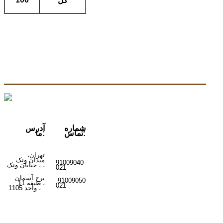
کل
شماره
آدرس
تماس:
ما:
تهران،
میدان ونک
91009040
ونک ،
،
خیابان
021
برج آسمان
91009050
،
طبقه 11
021
واحد 1105
،