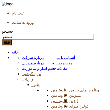
ثبت نام
ورود به سایت
جستجو
خانه
آشنایی با ما
درباره شرکت
محصولات
درباره مدیران
مقالات
چشم انداز و ماموریت
مرغ گوشتی
وارداتی
طیور
ویتامین های خالص
ویتامین A
متیونین
ویتامین B1
لیزین
ویتامین B2
کولین کلراید
ویتامین B3