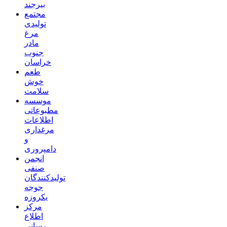
بیرجند
مجتمع
تولیدی
مرغ
مادر
جنوب
خراسان
طعم
خوش
سلامت
موسسه
مطبوعاتی
اطلاعات
مرغداری
و
دامپروری
انجمن
صنفی
تولیدکنندگان
جوجه
یکروزه
مرکز
اطلاع
رسانی