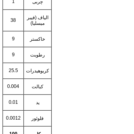
1
چربی
الياف (فيبر
38
ميسليا)
9
خاکستر
9
رطوبت
25.5
کربوهيدرات
0.004
کبالت
0.01
يد
0.0012
فلوئور
100