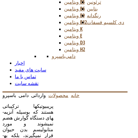
ترئونین
ویتامین B5
بتایین
ویتامین B6
رنگدانه
ویتامین B9
دی کلسیم فسفات
ویتامین B12
ویتامین K
ویتامین E
ویتامین D3
ویتامین H2
دامی
باسپرو
اخبار
سایت های مفید
تماس با ما
نقشه سایت
خانه
محصولات
وارداتی
دامی
باسپرو
پری­بيوتيک­ها ترکيباتی
هستند که بوسيله آنزيم­
های دستگاه گوارش هضم
نمی­شوند و مورد
متابوليسم بدن حيوان
قرار نمي­گيرند، بلکه به­