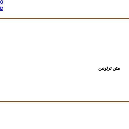
ویتام
ویتام
متن ترئونین