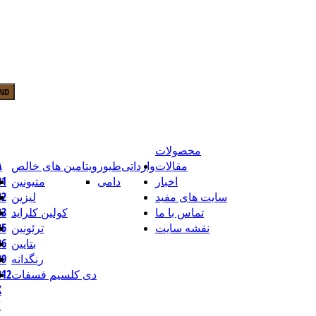
محصولات
مقالات
وارداتی
طیور
ویتامین های خالص
ویت
اخبار
دامی
متیونین
ویتام
سایت های مفید
لیزین
ویتام
تماس با ما
کولین کلراید
ویتام
نقشه سایت
ترئونین
ویتام
بتایین
ویتام
رنگدانه
ویتام
دی کلسیم فسفات
ویتامین
وی
و