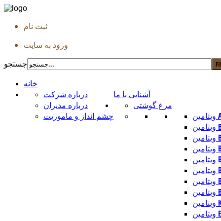
ثبت نام
ورود به سایت
جستجو
خانه
آشنایی با ما
درباره شرکت
مرغ گوشتی
درباره مدیران
امین A
چشم انداز و ماموریت
ین B1
ین B2
ین B3
ین B5
ین B6
ین B9
 B12
تامین K
یتامین E