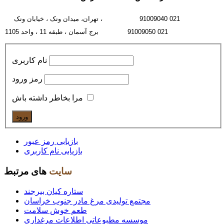
91009040 021
ونک ،
تهران، میدان ونک ،
خیابان
91009050 021
واحد 1105
برج آسمان ،
طبقه 11 ،
نام کاربری
رمز ورود
مرا بخاطر داشته باش
بازیابی رمز عبور
بازیابی نام کاربری
سایت
های مرتبط
ستاره کیان بیرجند
مجتمع تولیدی مرغ مادر جنوب خراسان
طعم خوش سلامت
موسسه مطبوعاتی اطلاعات مرغداری