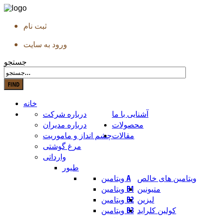
ثبت نام
ورود به سایت
جستجو
خانه
آشنایی با ما
درباره شرکت
محصولات
درباره مدیران
مقالات
چشم انداز و ماموریت
مرغ گوشتی
وارداتی
طیور
ویتامین های خالص
ویتامین A
متیونین
ویتامین B1
لیزین
ویتامین B2
کولین کلراید
ویتامین B3