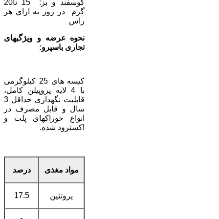
گوسفند و بز: 15 تا20
گرم در روز به ازاي هر
راس
نحوه عرضه و ويژ­گي­های
تجاری باسپرو:
کيسه­ های 25 کيلوگرمی
با 4 لايه پروپيلن کامل،
قابليت نگهداری حداقل 3
سال و قابل مصرف در
انواع خوراک­های پلت و
اکسترود شده.
مواد مغذی
درصد
17.5
پروتئين