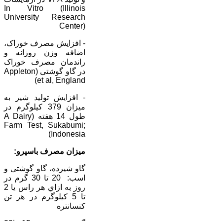
In Vitro (Illinois
University Research
Center)
- افزايش مصرف خوراک،
اضافه وزن روزانه و
راندمان مصرف خوراک
در گاو گوشتی (Appleton
et al, England)
- افزايش توليد شير به
ميزان 379 کيلوگرم در
طول 14 هفته (A Dairy
Farm Test, Sukabumi;
Indonesia)
ميزان مصرف باسپرو:
گاو شيرده، گاو گوشتی و
اسب: 20 تا 30 گرم در
روز به ازاي هر راس يا 2
تا 5 کيلوگرم در هر تن
کنسانتره