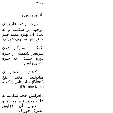
روده
آناليز باسپرو
تقويت رشد قارچ­های
•
موجود در شکمبه و به
دنبال آن بهبود هضم فيبر
و افزايش مصرف خوراک
کمک به سازگار شدن
•
سريع­تر شکمبه از جيره
دوره خشکی به جيره
ابتدای زايمان
کاهش ناهنجاری­های
•
متابوليک مانند نفخ
(Bloat) و ايستايي شکمبه
(Ruminstatis)
افزايش حجم شکمبه به
•
علت وجود فيبر ميسليا و
به دنبال آن افزايش
مصرف خوراک