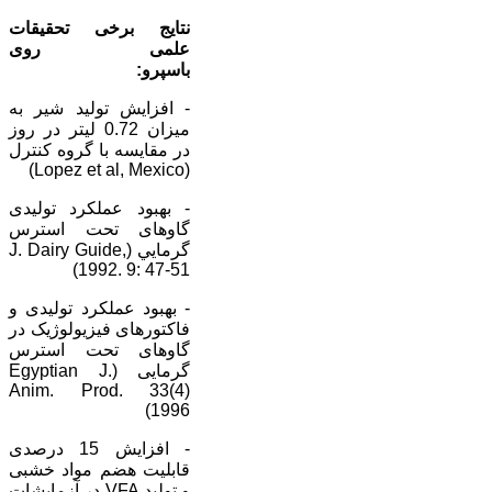
نتايج برخی تحقيقات
علمی روی
باسپ
- افزايش توليد شير به
ميزان 0.72 ليتر در روز
در مقايسه با گروه کنترل
(Lopez et al, Mexico)
- بهبود عملکرد توليدی
گاوهای تحت استرس
گرمايي (J. Dairy Guide,
1992. 9: 47-51)
- بهبود عملکرد توليدی و
فاکتورهای فيزيولوژيک در
گاوهای تحت استرس
گرمايی (Egyptian J.
Anim. Prod. 33(4)
1996)
- افزايش 15 درصدی
قابليت هضم مواد خشبی
و توليد VFA در آزمايشات