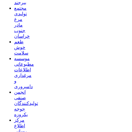
بیرجند
مجتمع
تولیدی
مرغ
مادر
جنوب
خراسان
طعم
خوش
سلامت
موسسه
مطبوعاتی
اطلاعات
مرغداری
و
دامپروری
انجمن
صنفی
تولیدکنندگان
جوجه
یکروزه
مرکز
اطلاع
رسانی