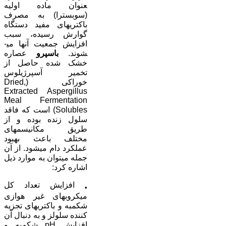
عنوان ماده اوليه
(سوبسترا) به مصرف
باکتری­های مفيد دستگاه
گوارش رسيده، سبب
افزايش جمعيت آن­ها می­
شوند.
باسپرو
عصاره
خشک شده حاصل از
تخمير آسپرژيلوس
خوراکی (Dried,
Extracted Aspergillus
Meal Fermentation
Solubles) است که فاقد
سلول زنده بوده و از
طريق مکانيسم­های
مختلف باعث بهبود
عملکرد دام می­شود. از آن
جمله می­توان به موارد ذيل
اشاره کرد:
افزايش تعداد کل
•
ميکروب­های غير هوازی
شکمبه و باکتری­های تجزيه
کننده سلولز و به دنبال آن
افزايش pH شکمبه و