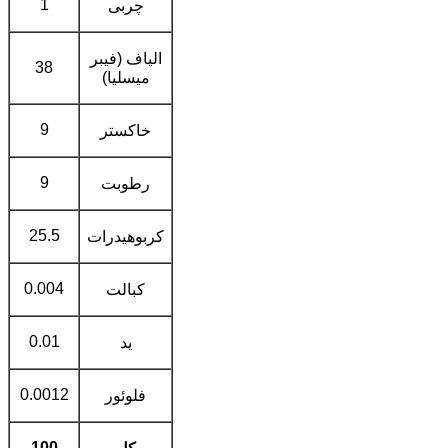
1
چربی
الياف (فيبر
38
ميسليا)
9
خاکستر
9
رطوبت
25.5
کربوهيدرات
0.004
کبالت
0.01
يد
0.0012
فلوئور
100