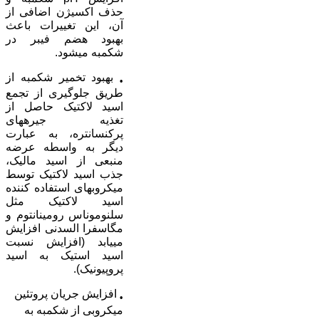
حذف اکسيژن اضافی از
آن، اين تغييرات باعث
بهبود هضم فيبر در
شکمبه می­شود.
بهبود تخمير شکمبه از
•
طريق جلوگيری از تجمع
اسيد لاکتيک حاصل از
تغذيه جيره­های
پرکنسانتره، به عبارت
ديگر به واسطه عرضه
منبعی از اسيد ماليک،
جذب اسيد لاکتيک توسط
ميکروب­های استفاده کننده
اسيد لاکتيک مثل
سلنوموناس رومينانتوم و
مگاسفرا السدنی افزايش
می­يابد (افزايش نسبت
اسيد استيک به اسيد
پروپيونيک).
افزايش جريان پروتئين
•
ميکروبی از شکمبه به