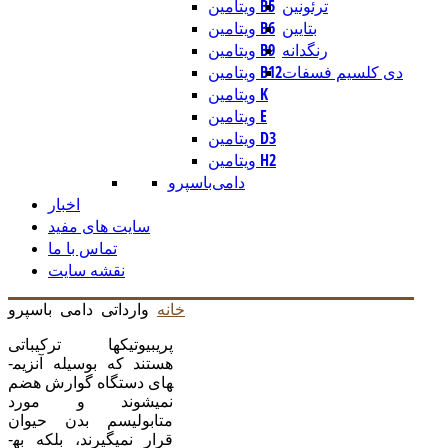
ترئونین
ویتامین B5
بتایین
ویتامین B6
رنگدانه
ویتامین B9
دی کلسیم فسفات
ویتامین B12
ویتامین K
ویتامین E
ویتامین D3
ویتامین H2
دامی
باسپرو
اخبار
سایت های مفید
تماس با ما
نقشه سایت
خانه
وارداتی
دامی
باسپرو
پری­بيوتيک­ها ترکيباتی
هستند که بوسيله آنزيم­
های دستگاه گوارش هضم
نمی­شوند و مورد
متابوليسم بدن حيوان
قرار نمي­گيرند، بلکه به­