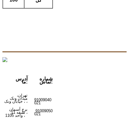
کل
شماره
آدرس
تماس:
ما:
تهران،
میدان ونک
91009040
ونک ،
،
خیابان
021
برج آسمان
91009050
،
طبقه 11
021
واحد 1105
،